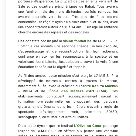
porteuse d’espérance. La plupart de ces enfants venaient de
Salé et des quartiers périphériques de Rabat. Tous avaient
une famille, mais des liens distendus, parfois rompus, les
avaient poussés vers la rue. Très peu de filles étaient
concernées, et l’âge moyen se situait entre 6 et 16 ans, avec
une concentration autour de 11 à 14 ans — un âge où l’enfance
cherche encore des repères et des modèles.
Ces constats ont inspiré la
vision fondatrice
de l’A.M.E.S.I.P.
: offrir à ces enfants une seconde chance, un lieu d’écoute,
d’apprentissage et de reconstruction. En leur redonnant
confiance en eux, en les reconnectant à la société et en
valorisant leurs talents, l’association a ouvert la voie à une
éducation fondée sur la dignité et l’espoir.
Au fil des années, cette mission s’est élargie. L’A.M.E.S.I.P. a
développé de nouveaux centres à travers le Maroc,
notamment à Fès, avec la création du centre
Kan Ya Makkan
– RDDA
et de l’
École des Métiers d’Art (EMA)
. Ces
établissements conjuguent accompagnement social et
formation professionnelle en proposant des parcours
gratuits et diplômants dans les métiers d’avenir : régie de
spectacle, développement web, animation 2D/3D,
scénographie, costumerie et arts culinaires.
Dans cette dynamique, le festival
L’Olive au Cœur
prolonge
l’esprit de l’A.M.E.S.I.P. en offrant aux jeunes une véritable