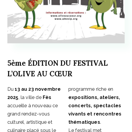
5ème ÉDITION DU FESTIVAL
L’OLIVE AU CŒUR
Du
13 au 23 novembre
programme riche en
2025
, la ville de
Fès
expositions, ateliers,
accueille à nouveau ce
concerts, spectacles
grand rendez-vous
vivants et rencontres
culturel, artistique et
thématiques
.
culinaire placé sous le
Le festival met