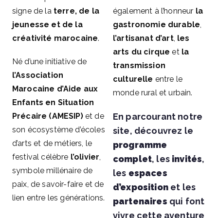
signe de la
terre, de la
également à l’honneur
la
jeunesse et de la
gastronomie durable
,
créativité marocaine
.
l’artisanat d’art
,
les
arts du cirque
et
la
Né d’une initiative de
transmission
l’Association
culturelle
entre le
Marocaine d’Aide aux
monde rural et urbain.
Enfants en Situation
Précaire (AMESIP)
et de
En parcourant notre
son écosystème d’écoles
site, découvrez le
d’arts et de métiers, le
programme
festival célèbre
l’olivier
,
complet
, les
invités
,
symbole millénaire de
les
espaces
paix, de savoir-faire et de
d’exposition
et les
lien entre les générations.
partenaires
qui font
vivre cette aventure