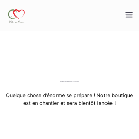
Aller
au
contenu
OLIVE AU COEUR
De grandes choses se profilent à l’horizon
Quelque chose d’énorme se prépare ! Notre boutique
est en chantier et sera bientôt lancée !