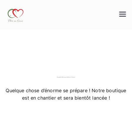
Aller
au
contenu
OLIVE AU COEUR
De grandes choses se profilent à l’horizon
Quelque chose d’énorme se prépare ! Notre boutique
est en chantier et sera bientôt lancée !